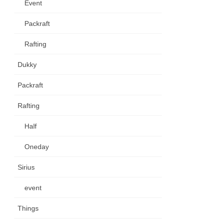
Event
Packraft
Rafting
Dukky
Packraft
Rafting
Half
Oneday
Sirius
event
Things