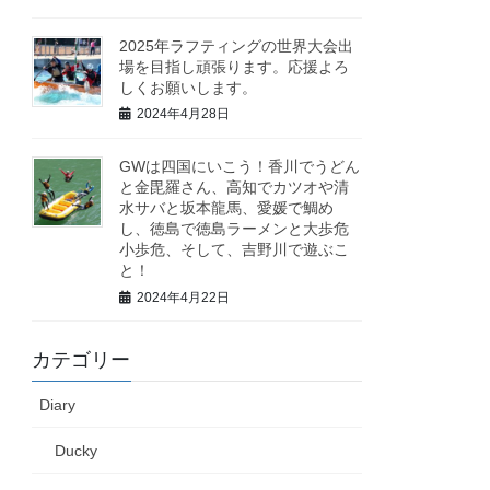
2025年ラフティングの世界大会出
場を目指し頑張ります。応援よろ
しくお願いします。
2024年4月28日
GWは四国にいこう！香川でうどん
と金毘羅さん、高知でカツオや清
水サバと坂本龍馬、愛媛で鯛め
し、徳島で徳島ラーメンと大歩危
小歩危、そして、吉野川で遊ぶこ
と！
2024年4月22日
カテゴリー
Diary
Ducky