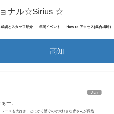
ル☆Sirius ☆
ス成績とスタッフ紹介
年間イベント
How to アクセス(集合場所）
高知
Diary
たぁー。
、レースも大好き、とにかく漕ぐのが大好きな皆さんが偶然