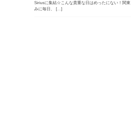
Siriusに集結☆こんな貴重な日はめったにない！
みに毎日、 […]